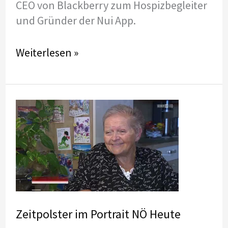
CEO von Blackberry zum Hospizbegleiter
und Gründer der Nui App.
Podcast
Weiterlesen »
#77
mit
Markus
Müller:
vom
CEO
zum
Hospizbegleiter,
oder
wie
Zeitpolster im Portrait NÖ Heute
eine