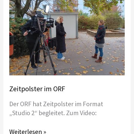
Herausforderungen
und
Perspektive
des
Pflegebereichs
Zeitpolster im ORF
Der ORF hat Zeitpolster im Format
„Studio 2“ begleitet. Zum Video:
Zeitpolster
Weiterlesen »