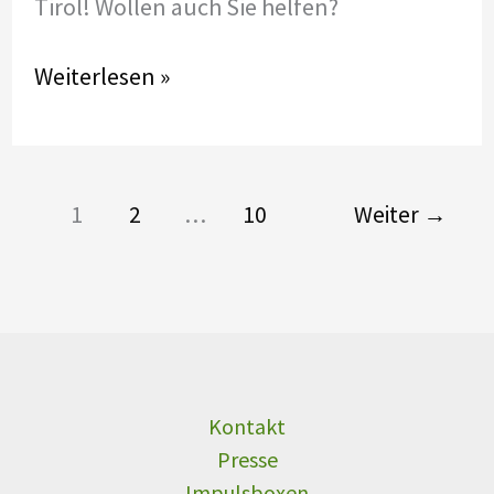
Tirol! Wollen auch Sie helfen?
Zeitpolster-
Weiterlesen »
Team
in
Innsbruck
gegründet
1
2
…
10
Weiter
→
Kontakt
Presse
Impulsboxen