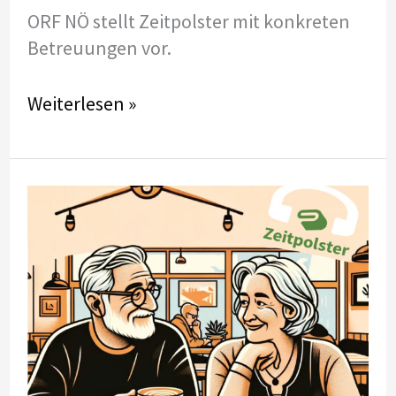
App
ORF NÖ stellt Zeitpolster mit konkreten
für
Betreuungen vor.
Pflegende
Angehörige
Zeitpolster
Weiterlesen »
entsteht
im
Portrait
NÖ
Heute