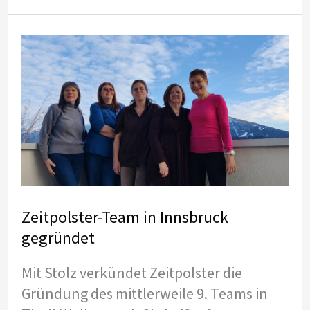
in
Region
Vöckla-
Ager
(Oberösterreich)
Zeitpolster-Team in Innsbruck
gegründet
Mit Stolz verkündet Zeitpolster die
Gründung des mittlerweile 9. Teams in