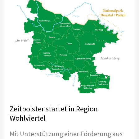
Eisenstraße
(Niederösterreich)
Zeitpolster startet in Region
Wohlviertel
Mit Unterstützung einer Förderung aus