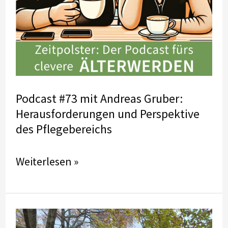
Podcast #73 mit Andreas Gruber:
Herausforderungen und Perspektive
des Pflegebereichs
Podcast
Weiterlesen »
#73
mit
Andreas
Gruber: