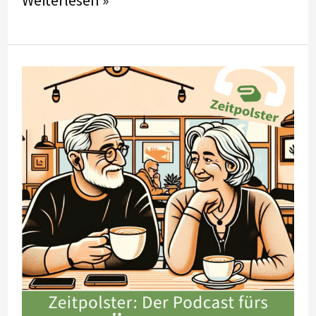
Weiterlesen »
#79
mit
Raphael
Schönborn:
Demenz
–
Aus
Sicht
der
Betroffenen