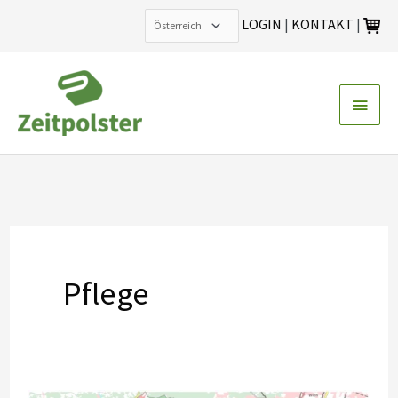
LOGIN
|
KONTAKT
|
Zum
Inhalt
Haup
springen
Pflege