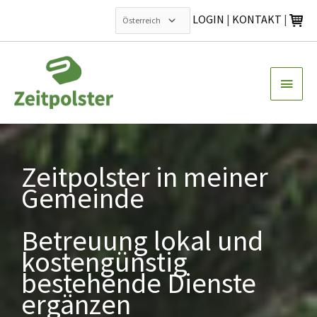
LOGIN
|
KONTAKT
|
Zum
Inhalt
Haup
springen
Zeitpolster in meiner
Gemeinde
Betreuung lokal und
kostengünstig
bestehende Dienste
ergänzen