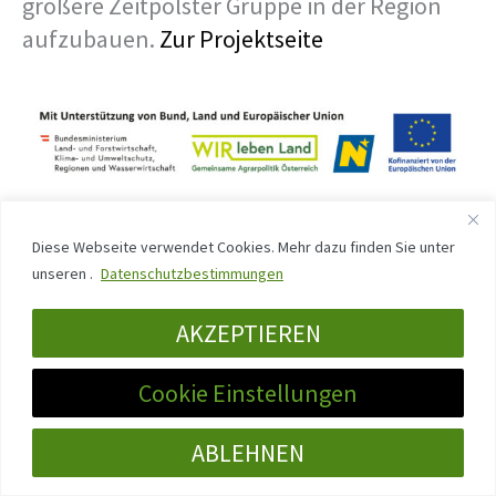
größere Zeitpolster Gruppe in der Region
aufzubauen.
Zur Projektseite
Diese Webseite verwendet Cookies. Mehr dazu finden Sie unter
Zeitpolster in der Region Eisenstraße
unseren .
Datenschutzbestimmungen
(Niederösterreich)
In Zusammenarbeit mit der Leader Stelle in
AKZEPTIEREN
der Region Eisenstraße bauen wir sehr
Cookie Einstellungen
intensiv am Netzwerk und an der Gründung
von Zeitpolster Gruppen in der Region.
Zur
ABLEHNEN
Projektseite.