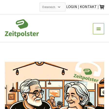
LOGIN
|
KONTAKT
|
Zum
Inhalt
Haup
springen