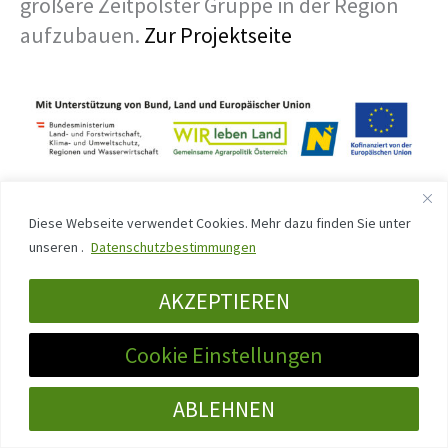
größere Zeitpolster Gruppe in der Region
aufzubauen.
Zur Projektseite
Diese Webseite verwendet Cookies. Mehr dazu finden Sie unter
Zeitpolster in der Region Eisenstraße
unseren .
Datenschutzbestimmungen
(Niederösterreich)
In Zusammenarbeit mit der Leader Stelle in
AKZEPTIEREN
der Region Eisenstraße bauen wir sehr
Cookie Einstellungen
intensiv am Netzwerk und an der Gründung
von Zeitpolster Gruppen in der Region.
Zur
ABLEHNEN
Projektseite.