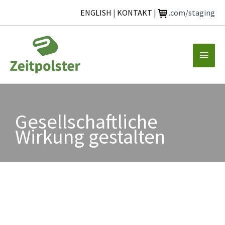
ENGLISH
|
KONTAKT
|
.com/staging
Zum
Inhalt
Haup
springen
Gesellschaftliche
Wirkung gestalten