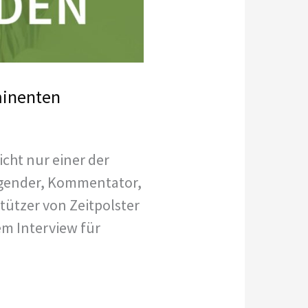
minenten
cht nur einer der
ragender, Kommentator,
ützer von Zeitpolster
em Interview für