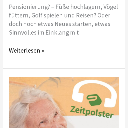
Pensionierung? – Füße hochlagern, Vögel
füttern, Golf spielen und Reisen? Oder
doch noch etwas Neues starten, etwas
Sinnvolles im Einklang mit
Podcast
Weiterlesen »
#3
mit
Leopold
Stieger:
Warum
es
wichtig
ist,
im