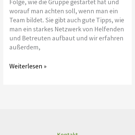
Folge, wie die Gruppe gestartet hat und
worauf man achten soll, wenn man ein
Team bildet. Sie gibt auch gute Tipps, wie
man ein starkes Netzwerk von Helfenden
und Betreuten aufbaut und wir erfahren
außerdem,
Podcast
Weiterlesen »
#2
mit
Coco
Kammerer:
Wie
gründet
man
Kontakt