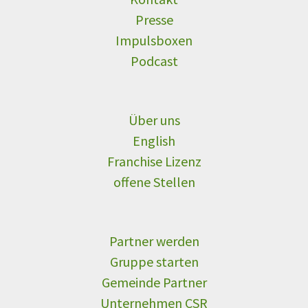
ein
Presse
Zeitpolster
Impulsboxen
–
Podcast
Team?
Über uns
English
Franchise Lizenz
offene Stellen
Partner werden
Gruppe starten
Gemeinde Partner
Unternehmen CSR