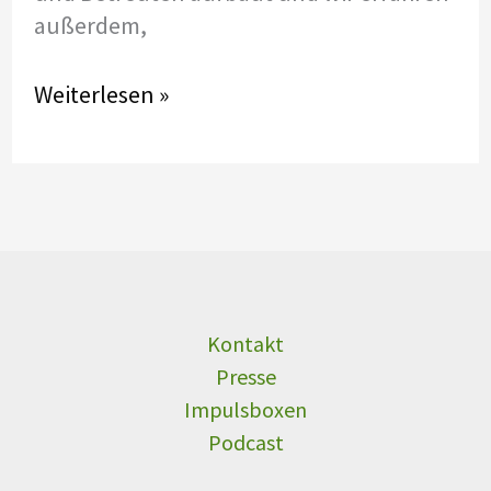
außerdem,
Podcast
Weiterlesen »
#2
mit
Coco
Kammerer:
Wie
gründet
man
Kontakt
ein
Presse
Zeitpolster
Impulsboxen
–
Podcast
Team?