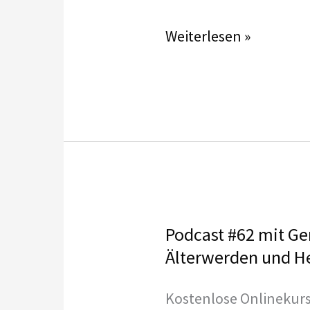
Großer
Weiterlesen »
Schritt
für
Zeitpolster
Deutschland
Podcast #62 mit Ge
Älterwerden und H
Kostenlose Onlinekurs