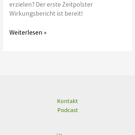
erzielen? Der erste Zeitpolster
Wirkungsbericht ist bereit!
Wie
Weiterlesen »
wirkt
sich
unser
Tun
auf
die
Gesellschaft
Kontakt
aus?
Podcast
Alles
was
Sie