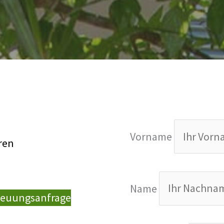
Vorname
ren
Name
treuungsanfrage