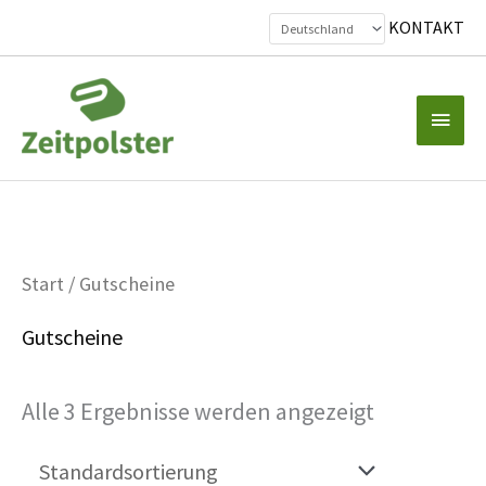
KONTAKT
Zum
Inhalt
Haup
springen
Start
/ Gutscheine
Gutscheine
Alle 3 Ergebnisse werden angezeigt