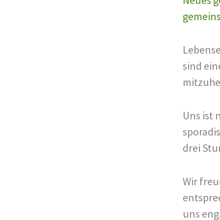
gemein
Lebense
sind ein
mitzuhe
Uns ist 
sporadi
drei St
Wir fre
entspre
uns eng