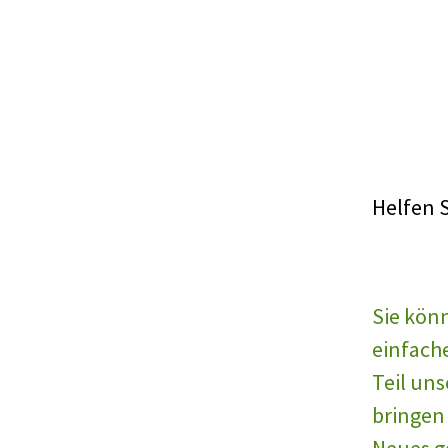
Helfen S
Sie könn
einfache
Teil un
bringen
Neues ge