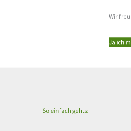
Wir fre
Ja ich 
So einfach gehts: